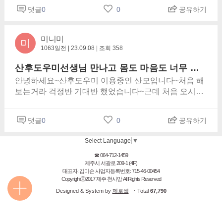
되고 추천/비추천 횟수보면서 결국엔 천사맘으로 결정
댓글
0
0
공유하기
했어요~ 근데 또 업체가 괜찮더라도 집에오는 산후도우
미는 복불복일수 있고 제가 초산맘이라 많이걱정했어
요 ㅠ 업체에서 원하시는 사항있는지 물어보셔도 아는
미니미
미
게 없어서 5년이상 경력직정도밖에 얘기를 못했네요.
1063일전 | 23.09.08 | 조회 358
그리고 제가 말주변도 없어서 도우미분이랑 잘 지낼수
산후도우미선생님 만나고 몸도 마음도 너무 힘이 됩니다!!
있을지, 아기는 잘 보실수있는지 생각이 많았어요김보
향 산후도우미분이 오시고 정말 다행스럽게도 아기를
안녕하세요~산후도우미 이용중인 산모입니다~처음 해
엄청 사랑으로 봐주셨어요. 이쁘다이쁘다해주시고 말
보는거라 걱정반 기대반 했었습니다~근데 처음 오시자
도 많이걸어주셨고 항상 마스크 끼고 봐주시면서 매일
마자 너무너무 잘챙겨주시고 진짜 불편함없이 잘 이용
설거지,청소기, 물걸레청소기도 돌려주세요. 젖병조립
하고있습니다~음식도 얼마나 맛있는지 반찬도 한두개
댓글
0
0
공유하기
할때도 위생장갑끼시고 위생에 신경 많이써주셨어요.
가아닌 여러개 매일 새로운거 해주시고 진짜 친정집에
그리고 애기한테 칭찬도 많이해주시고 저보다 저희아
온거처럼 편안하게 잘 지내고있습니다윤공자선생님 너
Select Language
▼
이를 하트뿅뿅눈으로 봐주셨네요 ^^ 아기가 이모님 품
무너무 감사드립니다큰아이와 저희 신랑까지도 세심하
에만 가면 잠도잘잤어요. 저한테는....ㅠㅠ목욕시키는거
☎ 064-712-1459
게 챙겨주시고 신생아 케어는 진짜 베테랑이십니다!!걱
제주시 서광로 209-1 (4F)
도 배우고 똥씻기는것도 배웠어요 ㅋㅋ15일신청했었는
정했던것과는 달리 너무 만족해하고있습니다
대표자: 김미순 사업자등록번호:
715-46-00454
데 엄청 빨리지나간거같아요 ㅠㅠ모두에게 맞다고는
Copyrightⓒ2017 제주 천사맘 All Rights Reserved
할수없겠지만 저한테는 별이다섯개였어요 ㅎㅎ
Designed & System by
제로웹
ㆍTotal
67,790